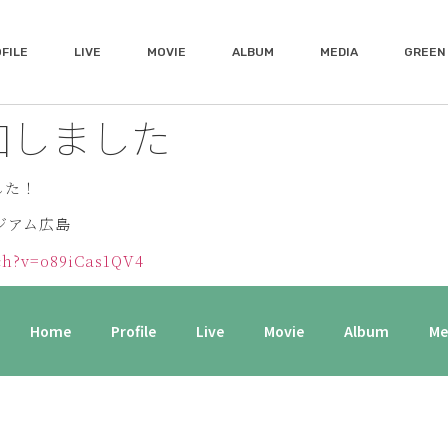
FILE
LIVE
MOVIE
ALBUM
MEDIA
GREEN 
追加しました
した！
タジアム広島
ch?v=o89iCas1QV4
Home
Profile
Live
Movie
Album
Me