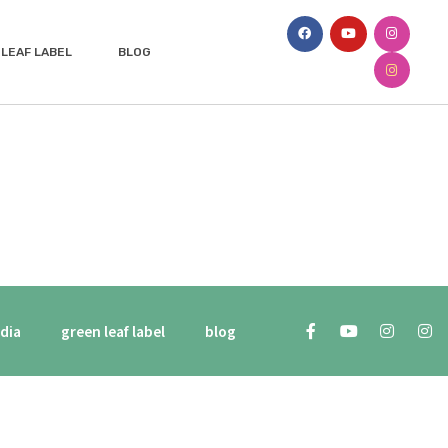
LEAF LABEL
BLOG
dia
green leaf label
blog