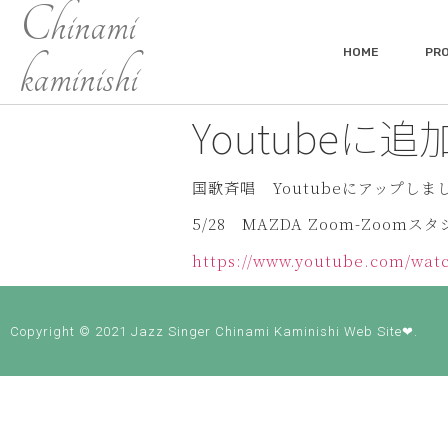
Chinami
HOME
PRO
kaminishi
Youtubeに
国歌斉唱 Youtubeにアップしま
5/28 MAZDA Zoom-Zoomス
https://www.youtube.com/wat
Copyright © 2021 Jazz Singer Chinami Kaminishi Web Site❤.