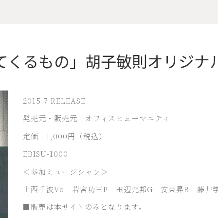
てくるもの」胡子敏則オリジナ
2015.7 RELEASE
発売元・販売元 オフィスヒューマニティ
定価 1,000円（税込）
EBISU-1000
＜参加ミュージシャン＞
上西千波Vo 若宮功三P 田辺充邦G 安東昇B 藤井
■販売は本サイトのみとなります。