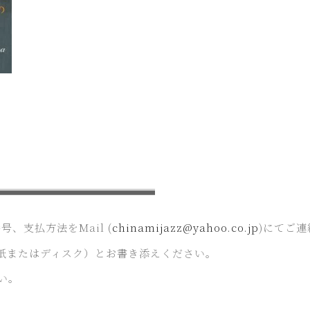
、支払方法をMail (
chinamijazz@yahoo.co.jp
)にてご
紙またはディスク）とお書き添えください。
い。